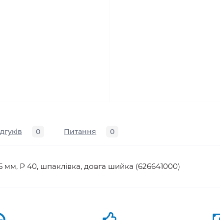
ідгуків
0
Питання
0
5 мм, P 40, шпаклівка, довга шийка (626641000)