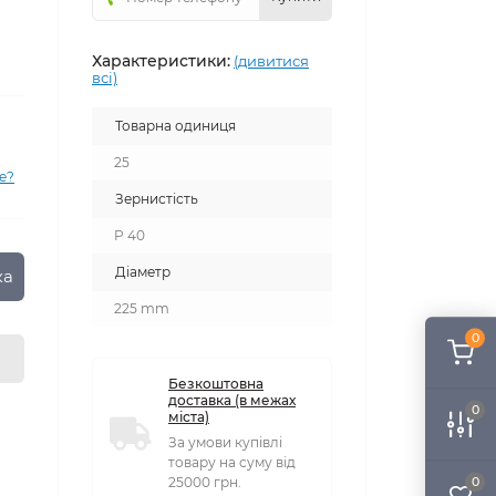
Характеристики:
(дивитися
всі)
Товарна одиниця
25
е?
Зернистість
P 40
Діаметр
ка
225 mm
0
Безкоштовна
доставка (в межах
0
міста)
За умови купівлі
товару на суму від
0
25000 грн.