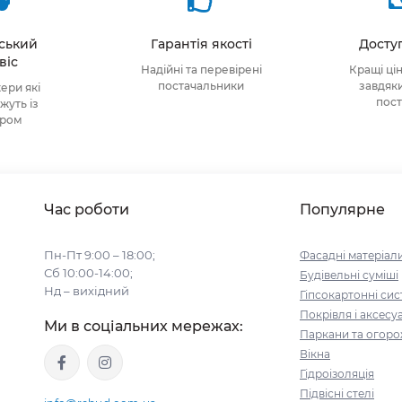
тський
Гарантія якості
Доступ
віс
Надійні та перевірені
Кращі ці
постачальники
завдяк
ри які
пос
уть із
ором
Час роботи
Популярне
Пн-Пт 9:00 – 18:00;
Фасадні матеріал
Сб 10:00-14:00;
Будівельні cуміші
Нд – вихідний
Гіпсокартонні си
Покрівля і аксесу
Ми в соціальних мережах:
Паркани та огоро
Вікна
Гідроізоляція
Підвісні стелі