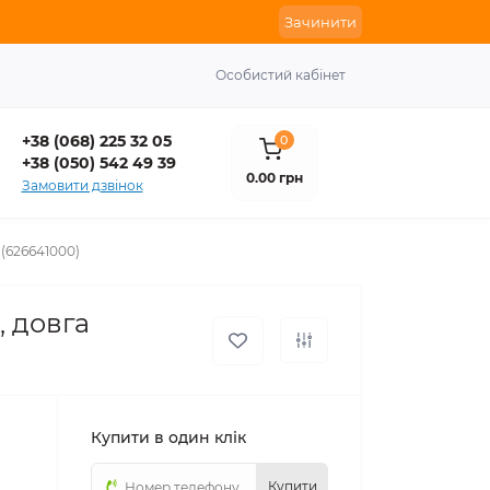
Зачинити
Особистий кабінет
+38 (068) 225 32 05
0
+38 (050) 542 49 39
0.00 грн
Замовити дзвінок
 (626641000)
, довга
Купити в один клік
Купити