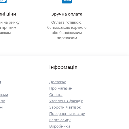
ні ціни
Зручна оплата
ни на ринку
Оплата готівкою,
и прямим
банківською карткою
тавкам
або банківським
переказом
Інформація
и
Доставка
Про магазин
стеми
Оплата
ари
Утеплення фасадів
жі
Зворотній зв'язок
Повернення товару
Карта сайту
Виробники