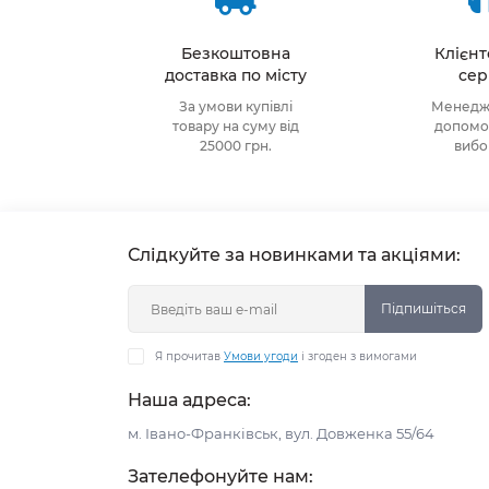
Безкоштовна
Клієн
доставка по місту
сер
За умови купівлі
Менедже
товару на суму від
допомож
25000 грн.
виб
Слідкуйте за новинками та акціями:
Підпишіться
Я прочитав
Умови угоди
і згоден з вимогами
Наша адреса:
м. Івано-Франківськ, вул. Довженка 55/64
Зателефонуйте нам: