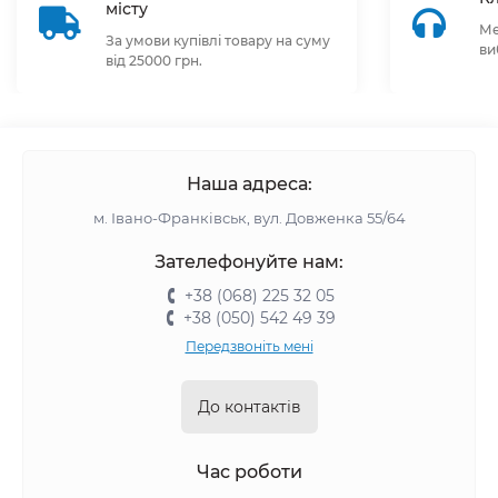
місту
Ме
За умови купівлі товару на суму
ви
від 25000 грн.
Наша адреса:
м. Івано-Франківськ, вул. Довженка 55/64
Зателефонуйте нам:
+38 (068) 225 32 05
+38 (050) 542 49 39
Передзвоніть мені
До контактів
Час роботи