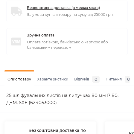
Безкоштовна доставка (в межах міста)
За умови купівлі товару на суму від 25000 грн.
Зручна оплата
Оплата готівкою, банківською карткою або
банківським переказом
0
0
Опис товару
Характеристики
Відгуків
Питання
25 шліфувальних листів на липучках 80 мм P 80,
Д+М, SXE (624053000)
Безкоштовна доставка по
Кл