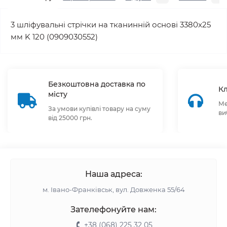
3 шліфувальні стрічки на тканинній основі 3380x25
мм K 120 (0909030552)
Безкоштовна доставка по
Кл
місту
Ме
За умови купівлі товару на суму
ви
від 25000 грн.
Наша адреса:
м. Івано-Франківськ, вул. Довженка 55/64
Зателефонуйте нам:
+38 (068) 225 32 05