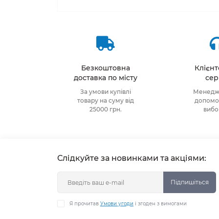
Безкоштовна
Клієн
доставка по місту
сер
За умови купівлі
Менедже
товару на суму від
допомож
25000 грн.
виб
Слідкуйте за новинками та акціями:
Підпишіться
Я прочитав
Умови угоди
і згоден з вимогами