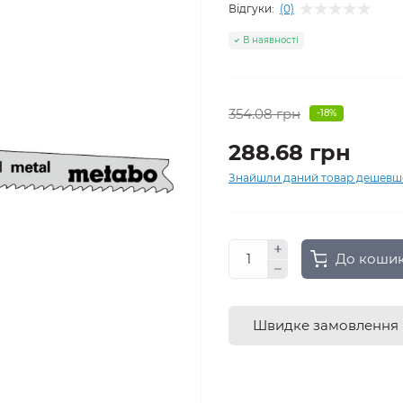
Відгуки:
(0)
В наявності
354.08 грн
-18%
288.68 грн
Знайшли даний товар дешевш
До коши
Швидке замовлення