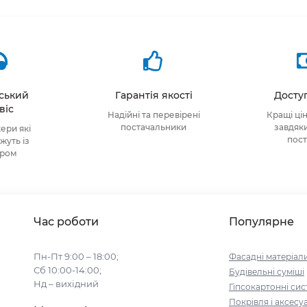
тський
Гарантія якості
Доступ
віс
Надійні та перевірені
Кращі ці
постачальники
завдяк
ри які
пос
уть із
ором
Час роботи
Популярне
Пн-Пт 9:00 – 18:00;
Фасадні матеріал
Сб 10:00-14:00;
Будівельні cуміші
Нд – вихідний
Гіпсокартонні си
Покрівля і аксесу