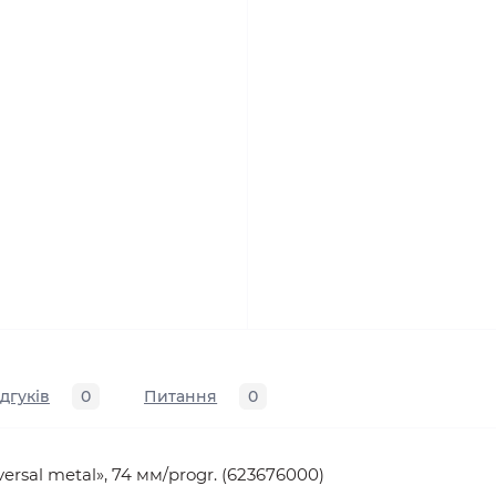
ідгуків
0
Питання
0
ersal metal», 74 мм/progr. (623676000)