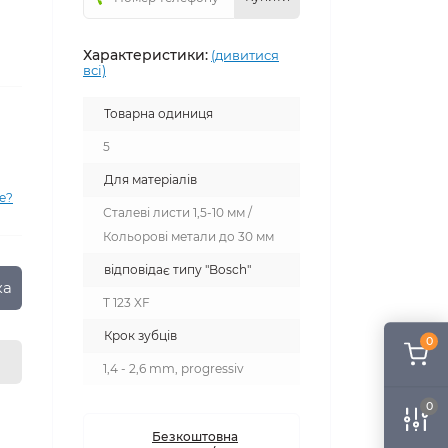
Характеристики:
(дивитися
всі)
Товарна одиниця
5
Для матеріалів
е?
Сталеві листи 1,5-10 мм /
Кольорові метали до 30 мм
відповідає типу "Bosch"
ка
T 123 XF
Крок зубців
0
1,4 - 2,6 mm, progressiv
0
Безкоштовна