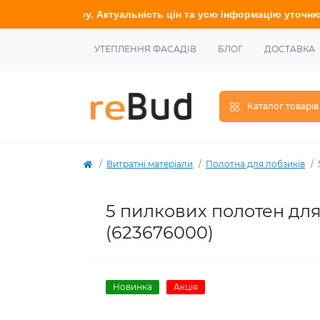
овару. Актуальність цін та усю інформацію у
точнюйте
у наших 
УТЕПЛЕННЯ ФАСАДІВ
БЛОГ
ДОСТАВКА
Каталог товарів
Витратні матеріали
Полотна для лобзиків
5 пилкових полотен для 
(623676000)
Новинка
Акція