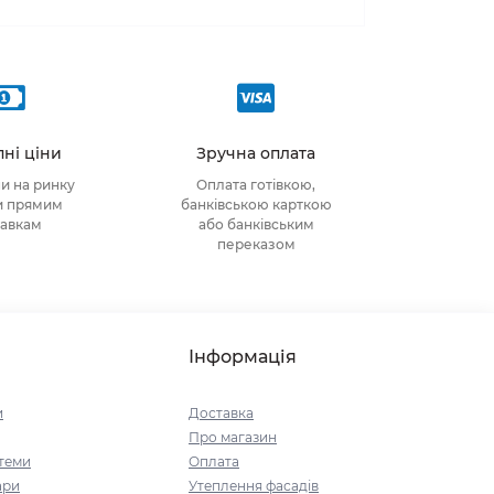
ні ціни
Зручна оплата
ни на ринку
Оплата готівкою,
и прямим
банківською карткою
тавкам
або банківським
переказом
Інформація
и
Доставка
Про магазин
стеми
Оплата
ари
Утеплення фасадів