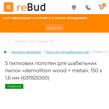
0
усю інформацію у
точнюйте
у наших менеджерів.
Зачинити
Витратні матеріали
Полотна для шабельних пил
5 пилкови
5 пилкових полотен для шабельних
пилок «demolition wood + metal», 150 x
1,6 мм (631925000)
Новинка