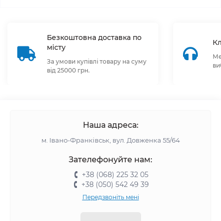
Безкоштовна доставка по
Кл
місту
Ме
За умови купівлі товару на суму
ви
від 25000 грн.
Наша адреса:
м. Івано-Франківськ, вул. Довженка 55/64
Зателефонуйте нам:
+38 (068) 225 32 05
+38 (050) 542 49 39
Передзвоніть мені