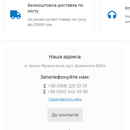
Безкоштовна доставка по
Кл
місту
Ме
За умови купівлі товару на суму
ви
від 25000 грн.
Наша адреса:
м. Івано-Франківськ, вул. Довженка 55/64
Зателефонуйте нам:
+38 (068) 225 32 05
+38 (050) 542 49 39
Передзвоніть мені
До контактів