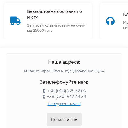
Безкоштовна доставка по
Кл
місту
Ме
За умови купівлі товару на суму
ви
від 25000 грн.
Наша адреса:
м. Івано-Франківськ, вул. Довженка 55/64
Зателефонуйте нам:
+38 (068) 225 32 05
+38 (050) 542 49 39
Передзвоніть мені
До контактів