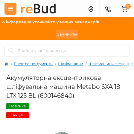
0
формацію у
точнюйте
у наших менеджерів.
Зачинити
Електроінструменти
Шліфмашини
Шліфмашини ексцентри
Акумуляторна ексцентрикова
шліфувальна машина Metabo SXA 18
LTX 125 BL (600146840)
Новинка
Акція