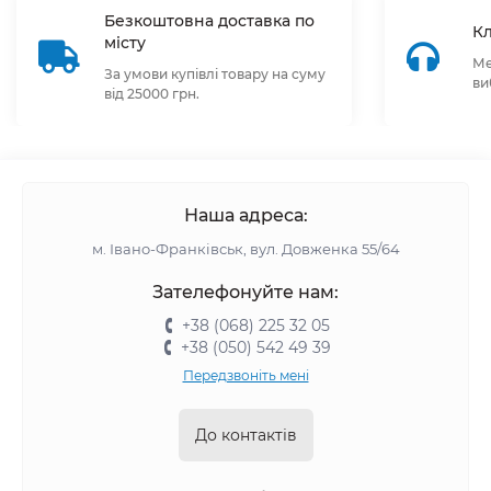
Безкоштовна доставка по
Кл
місту
Ме
За умови купівлі товару на суму
ви
від 25000 грн.
Наша адреса:
м. Івано-Франківськ, вул. Довженка 55/64
Зателефонуйте нам:
+38 (068) 225 32 05
+38 (050) 542 49 39
Передзвоніть мені
До контактів