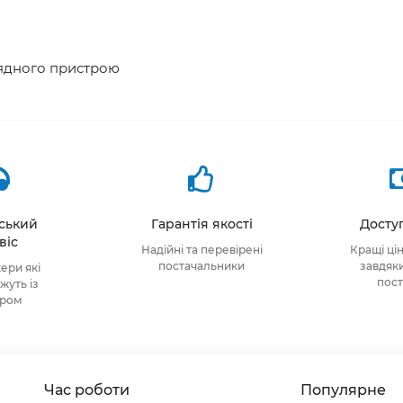
рядного пристрою
тський
Гарантія якості
Доступ
віс
Надійні та перевірені
Кращі ці
постачальники
завдяк
ри які
пос
уть із
ором
Час роботи
Популярне