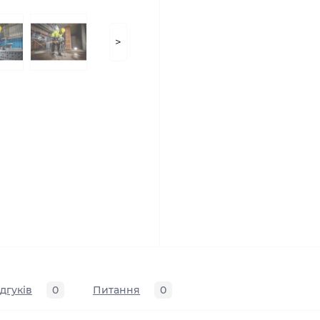
>
ідгуків
0
Питання
0