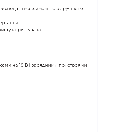
исної дії і максимальною зручністю
вертання
хисту користувача
оками на 18 В і зарядними пристроями