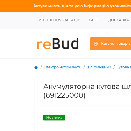
Актуальність цін та усю інформацію у
точнюйте
у наших менедж
УТЕПЛЕННЯ ФАСАДІВ
БЛОГ
ДОСТАВКА
Каталог товарів
Електроінструменти
Шліфмашини
Кутова 
Акумуляторна кутова шл
(691225000)
Новинка