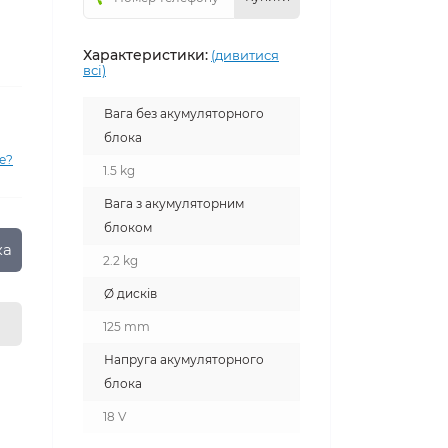
Характеристики:
(дивитися
всі)
Вага без акумуляторного
блока
е?
1.5 kg
Вага з акумуляторним
блоком
ка
2.2 kg
Ø дисків
125 mm
Напруга акумуляторного
блока
18 V