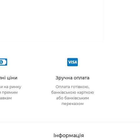
ні ціни
Зручна оплата
ни на ринку
Оплата готівкою,
и прямим
банківською карткою
тавкам
або банківським
переказом
Інформація