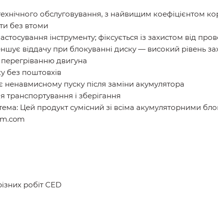
технічного обслуговування, з найвищим коефіцієнтом кор
ти без втоми
астосування інструменту; фіксується із захистом від про
ншує віддачу при блокуванні диску — високий рівень за
є перегріванню двигуна
у без поштовхів
ає ненавмисному пуску після заміни акумулятора
 транспортування і зберігання
тема: Цей продукт сумісний зі всіма акумуляторними бл
tem.com
різних робіт CED