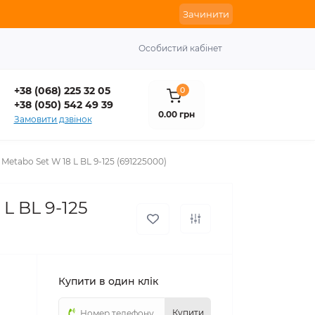
Зачинити
Особистий кабінет
+38 (068) 225 32 05
0
+38 (050) 542 49 39
0.00 грн
Замовити дзвінок
tabo Set W 18 L BL 9-125 (691225000)
L BL 9-125
Купити в один клік
Купити