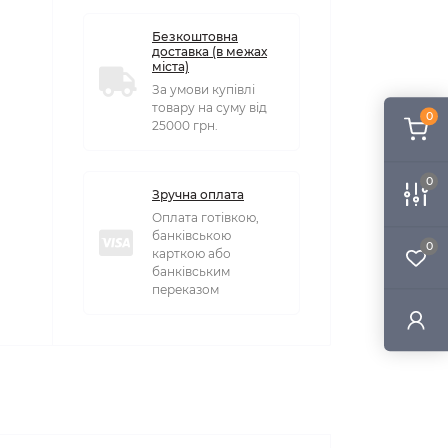
Безкоштовна
доставка (в межах
міста)
За умови купівлі
товару на суму від
0
25000 грн.
0
Зручна оплата
Оплата готівкою,
банківською
0
карткою або
банківським
переказом