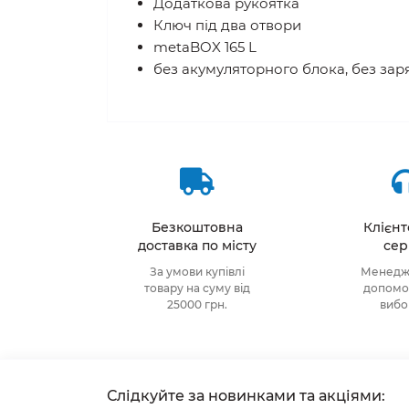
Додаткова рукоятка
Ключ під два отвори
metaBOX 165 L
без акумуляторного блока, без за
Безкоштовна
Клієн
доставка по місту
сер
За умови купівлі
Менедже
товару на суму від
допомож
25000 грн.
виб
Слідкуйте за новинками та акціями: