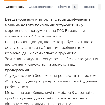
0
0
Опис товару
Характеристики
Відгуків
Питання
Безщіткова акумуляторна кутова шліфувальна
машина нового покоління: потужність як у
мережевого інструмента на 1100 Вт завдяки
збільшеній на 40 % потужності
Безщітковий двигун, що не потребує технічного
обслуговування, з найвищим коефіцієнтом
корисної дії і максимальною зручністю
Захисний кожух, що регулюється без застосування
інструменту; фіксується із захистом від
провертання
Акумуляторний блок можна розвертати з кроком
90 градусів для кращої ергономічності в будь-якій
робочій позі
Механічна запобіжна муфта Metabo S-automatіc:
при блокуванні диска забезпечує найменшу
віддачу серед конкурентів і гарантує