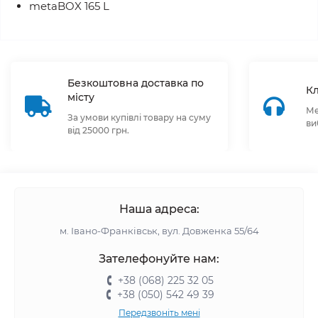
metaBOX 165 L
Безкоштовна доставка по
Кл
місту
Ме
За умови купівлі товару на суму
ви
від 25000 грн.
Наша адреса:
м. Івано-Франківськ, вул. Довженка 55/64
Зателефонуйте нам:
+38 (068) 225 32 05
+38 (050) 542 49 39
Передзвоніть мені