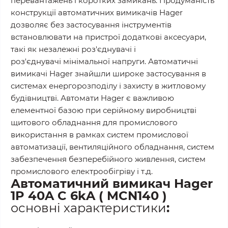
перевантажень і коротких замикань. Продуманість
конструкції автоматичних вимикачів Hager
дозволяє без застосування інструментів
встановлювати на пристрої додаткові аксесуари,
такі як незалежні роз'єднувачі і
роз'єднувачі мінімальної напруги. Автоматичні
вимикачі Hager знайшли широке застосування в
системах енергорозподілу і захисту в житловому
будівництві. Автомати Hager є важливою
елементної базою при серійному виробництві
щитового обладнання для промислового
використання в рамках систем промислової
автоматизації, вентиляційного обладнання, систем
забезпечення безперебійного живлення, систем
промислового електрообігріву і т.д.
Автоматичний вимикач Hager
1P 40A C 6kA​ ( MCN140 )
основні характеристики
: