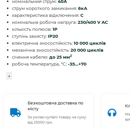
номінальний струм:
40А
струм короткого замикання:
6кА
характеристика відключення:
С
номінальна робоча напруга:
230/400 V AC
кількість полюсів:
1P
ступінь захисту:
IP20
електрична зносостійкість:
10 000 циклів
механічна зносостійкість:
20 000 циклів
2
січення кабелю:
до 25
мм
робоча температура, °С:
-35...+70
↓
Безкоштовна доставка по
Кл
місту
Ме
За умови купівлі товару на суму
ви
від 25000 грн.