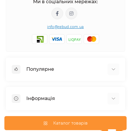
Ми в соціальних мережах:
info@rebud.com.ua
Популярне
Фасадні матеріали
Будівельні cуміші
Інформація
Гіпсокартонні системи
Покрівля і аксесуари
Доставка
Паркани та огорожі
Про магазин
Каталог товарів
Вікна
Оплата