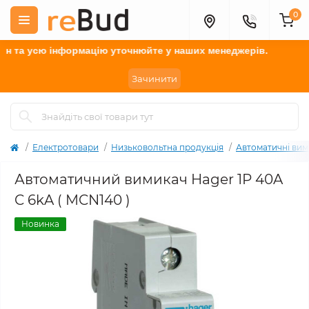
0
а усю інформацію у
точнюйте
у наших менеджерів.
Зачинити
Електротовари
Низьковольтна продукція
Автоматичні вим
Автоматичний вимикач Hager 1P 40A
C 6kA ( MCN140 )
Новинка