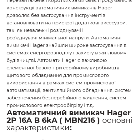
перевантажень і коротких замикань. Продуманість
конструкції автоматичних вимикачів Hager
дозволяє без застосування інструментів
встановлювати на пристрої додаткові аксесуари,
такі як незалежні роз'єднувачі і
роз'єднувачі мінімальної напруги. Автоматичні
вимикачі Hager знайшли широке застосування в
системах енергорозподілу і захисту в житловому
будівництві. Автомати Hager є важливою
елементної базою при серійному виробництві
щитового обладнання для промислового
використання в рамках систем промислової
автоматизації, вентиляційного обладнання, систем
забезпечення безперебійного живлення, систем
промислового електрообігріву і т.д.
Автоматичний вимикач Hager
2P 16A B 6kA​ ( MBN216 )
основні
характеристики
: