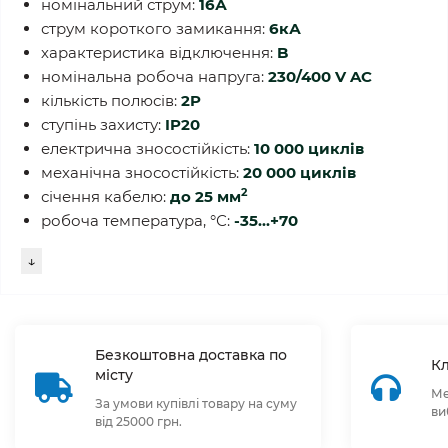
номінальний струм:
16А
струм короткого замикання:
6кА
характеристика відключення:
B
номінальна робоча напруга:
230/400 V AC
кількість полюсів:
2P
ступінь захисту:
IP20
електрична зносостійкість:
10 000 циклів
механічна зносостійкість:
20 000 циклів
2
січення кабелю:
до 25
мм
робоча температура, °С:
-35...+70
↓
Безкоштовна доставка по
Кл
місту
Ме
За умови купівлі товару на суму
ви
від 25000 грн.