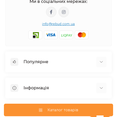
Ми в соціальних мережах:
info@rebud.com.ua
Популярне
Фасадні матеріали
Будівельні cуміші
Інформація
Гіпсокартонні системи
Покрівля і аксесуари
Доставка
Паркани та огорожі
Про магазин
Каталог товарів
Вікна
Оплата