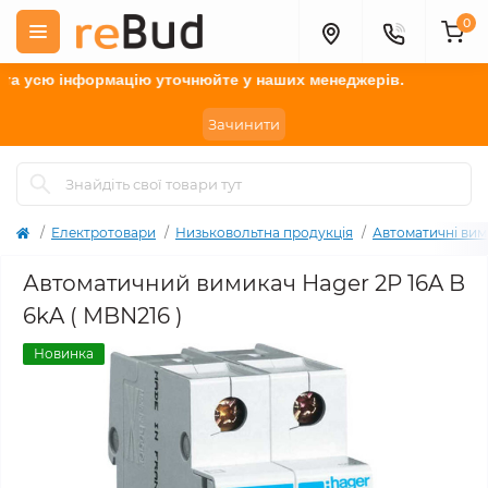
0
сю інформацію у
точнюйте
у наших менеджерів.
Зачинити
Електротовари
Низьковольтна продукція
Автоматичні вим
Автоматичний вимикач Hager 2P 16A B
6kA ( MBN216 )
Новинка