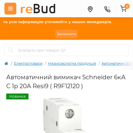
0
 усю інформацію у
точнюйте
у наших менеджерів.
Зачинити
Електротовари
Низьковольтна продукція
Автоматичні вим
Автоматичний вимикач Schneider 6кА
C 1p 20А Resi9 ( R9F12120 )
Новинка