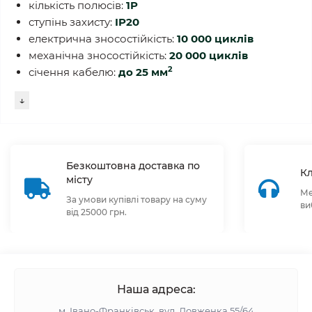
кількість полюсів:
1P
ступінь захисту:
IP20
електрична зносостійкість:
10 000 циклів
механічна зносостійкість:
20 000 циклів
2
січення кабелю:
до 25
мм
↓
Безкоштовна доставка по
Кл
місту
Ме
За умови купівлі товару на суму
ви
від 25000 грн.
Наша адреса:
м. Івано-Франківськ, вул. Довженка 55/64