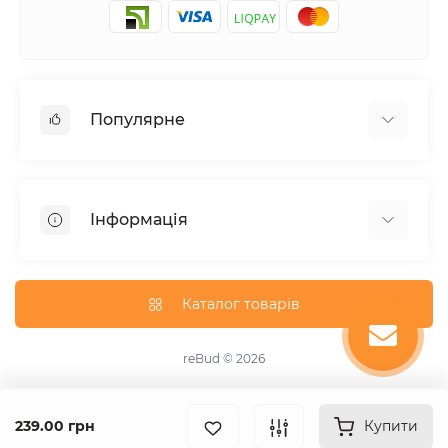
Популярне
Фасадні матеріали
Будівельні cуміші
Інформація
Гіпсокартонні системи
Покрівля і аксесуари
Доставка
Паркани та огорожі
Про магазин
Каталог товарів
Вікна
Оплата
Гідроізоляція
Утеплення фасадів
reBud © 2026
Підвісні стелі
Зворотній зв'язок
ОСБ плита
Повернення товару
239.00 грн
Мінеральна вата
Купити
Карта сайту