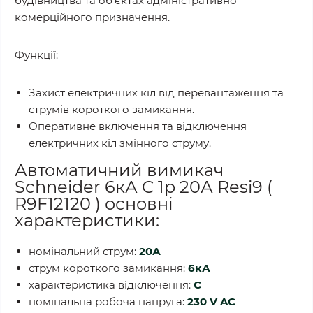
будівництва та об’єктах адміністративно-
комерційного призначення.
Функції:
Захист електричних кіл від перевантаження та
струмів короткого замикання.
Оперативне включення та відключення
електричних кіл змінного струму.
Автоматичний вимикач
Schneider 6кА C 1p 20А Resi9 (
R9F12120 ) основні
характеристики:
номінальний струм:
20А
струм короткого замикання:
6кА
характеристика відключення:
С
номінальна робоча напруга:
230 V AC