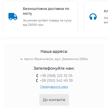
Безкоштовна доставка по
Кл
місту
Ме
За умови купівлі товару на суму
ви
від 25000 грн.
Наша адреса:
м. Івано-Франківськ, вул. Довженка 55/64
Зателефонуйте нам:
+38 (068) 225 32 05
+38 (050) 542 49 39
Передзвоніть мені
До контактів