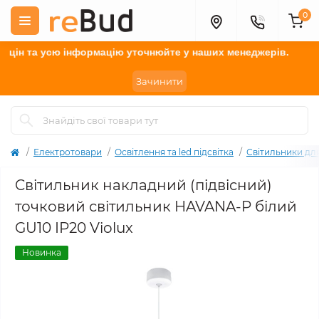
0
н та усю інформацію у
точнюйте
у наших менеджерів.
Зачинити
Електротовари
Освітлення та led підсвітка
Світильники дл
Cвітильник накладний (підвісний)
точковий світильник HAVANA-P білий
GU10 IP20 Violux
Новинка