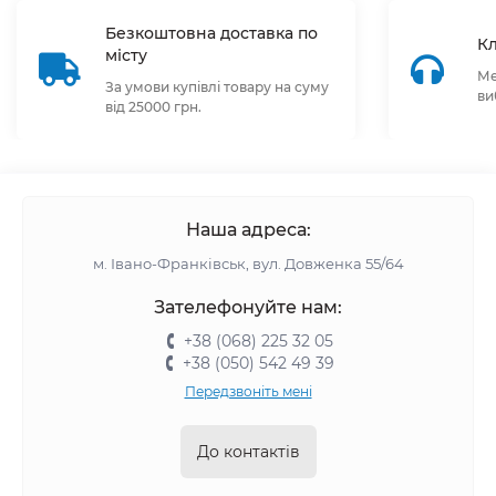
Безкоштовна доставка по
Кл
місту
Ме
За умови купівлі товару на суму
ви
від 25000 грн.
Наша адреса:
м. Івано-Франківськ, вул. Довженка 55/64
Зателефонуйте нам:
+38 (068) 225 32 05
+38 (050) 542 49 39
Передзвоніть мені
До контактів