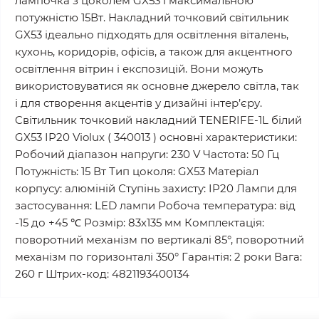
лампочка з цоколем GX53 і максимальною
потужністю 15Вт. Накладний точковий світильник
GX53 ідеально підходять для освітлення віталень,
кухонь, коридорів, офісів, а також для акцентного
освітлення вітрин і експозицій. Вони можуть
використовуватися як основне джерело світла, так
і для створення акцентів у дизайні інтер’єру.
Cвітильник точковий накладний TENERIFE-1L білий
GX53 IP20 Violux ( 340013 ) основні характеристики:
Робочий діапазон напруги: 230 V Частота: 50 Гц
Потужність: 15 Вт Тип цоколя: GX53 Матеріал
корпусу: алюміній Ступінь захисту: IP20 Лампи для
застосування: LED лампи Робоча температура: від
-15 до +45 ℃ Розмір: 83х135​ мм Комплектація:
поворотний механізм по вертикалі 85°, поворотний
механізм по горизонталі 350° Гарантія: 2 роки Вага:
260 г Штрих-код: 4821193400134