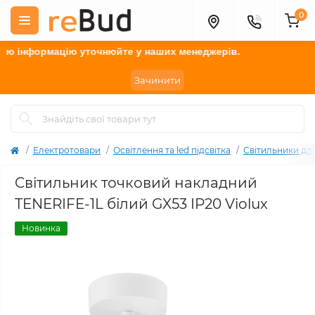
0
інформацію у
точнюйте
у наших менеджерів.
Зачинити
Електротовари
Освітлення та led підсвітка
Світильники дл
Cвітильник точковий накладний
TENERIFE-1L білий GX53 IP20 Violux
Новинка