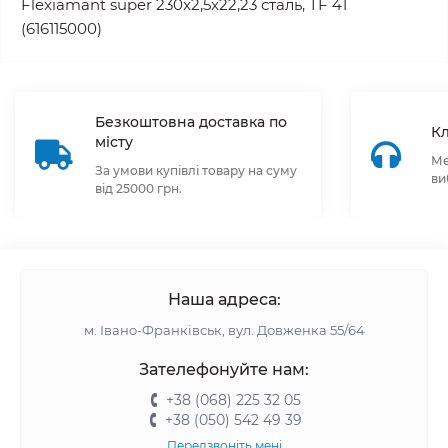
Flexiamant super 230x2,5x22,23 сталь, TF 41
(616115000)
Безкоштовна доставка по
Кл
місту
Ме
За умови купівлі товару на суму
ви
від 25000 грн.
Наша адреса:
м. Івано-Франківськ, вул. Довженка 55/64
Зателефонуйте нам:
+38 (068) 225 32 05
+38 (050) 542 49 39
Передзвоніть мені