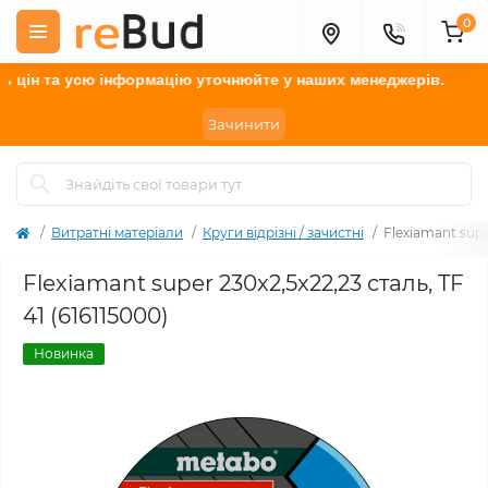
0
ін та усю інформацію у
точнюйте
у наших менеджерів.
Зачинити
Витратні матеріали
Круги відрізні / зачистні
Flexiamant supe
Flexiamant super 230x2,5x22,23 сталь, TF
41 (616115000)
Новинка