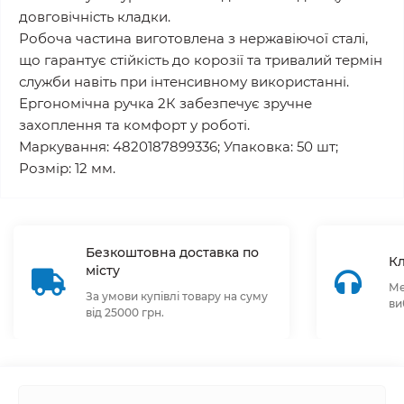
довговічність кладки.
Робоча частина виготовлена з нержавіючої сталі,
що гарантує стійкість до корозії та тривалий термін
служби навіть при інтенсивному використанні.
Ергономічна ручка 2К забезпечує зручне
захоплення та комфорт у роботі.
Маркування: 4820187899336; Упаковка: 50 шт;
Розмір: 12 мм.
Безкоштовна доставка по
Кл
місту
Ме
За умови купівлі товару на суму
ви
від 25000 грн.