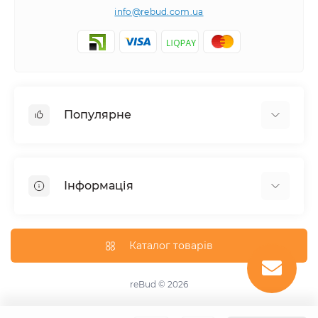
info@rebud.com.ua
Популярне
Фасадні матеріали
Будівельні cуміші
Інформація
Гіпсокартонні системи
Покрівля і аксесуари
Доставка
Паркани та огорожі
Про магазин
Каталог товарів
Вікна
Оплата
Гідроізоляція
Утеплення фасадів
reBud © 2026
Підвісні стелі
Зворотній зв'язок
ОСБ плита