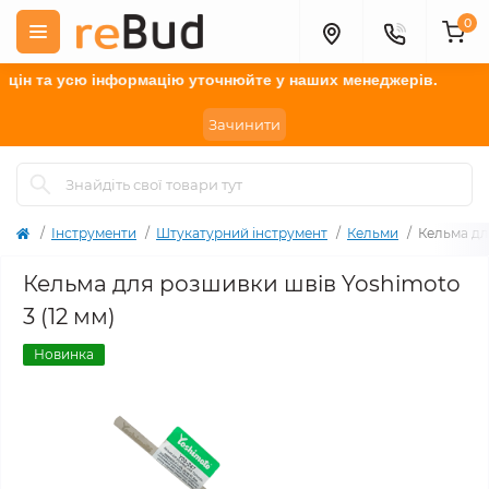
0
н та усю інформацію у
точнюйте
у наших менеджерів.
Зачинити
Інструменти
Штукатурний інструмент
Кельми
Кельма дл
Кельма для розшивки швів Yoshimoto
3 (12 мм)
Новинка