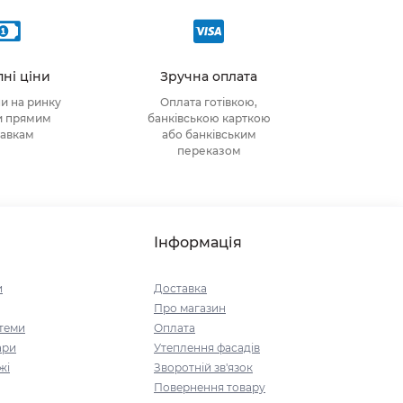
ні ціни
Зручна оплата
ни на ринку
Оплата готівкою,
и прямим
банківською карткою
тавкам
або банківським
переказом
Інформація
и
Доставка
Про магазин
стеми
Оплата
ари
Утеплення фасадів
жі
Зворотній зв'язок
Повернення товару