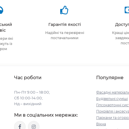
тський
Гарантія якості
Доступ
віс
Надійні та перевірені
Кращі ці
постачальники
завдяк
ри які
пос
уть із
ором
Час роботи
Популярне
Пн-Пт 9:00 – 18:00;
Фасадні матеріал
Сб 10:00-14:00;
Будівельні cуміші
Нд – вихідний
Гіпсокартонні си
Покрівля і аксесу
Ми в соціальних мережах:
Паркани та огоро
Вікна