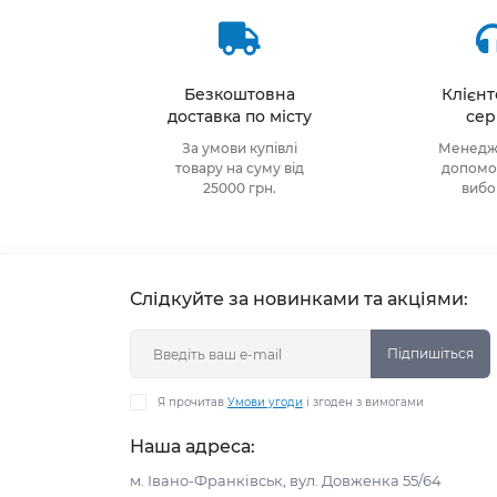
Безкоштовна
Клієн
доставка по місту
сер
За умови купівлі
Менедже
товару на суму від
допомож
25000 грн.
виб
Слідкуйте за новинками та акціями:
Підпишіться
Я прочитав
Умови угоди
і згоден з вимогами
Наша адреса:
м. Івано-Франківськ, вул. Довженка 55/64