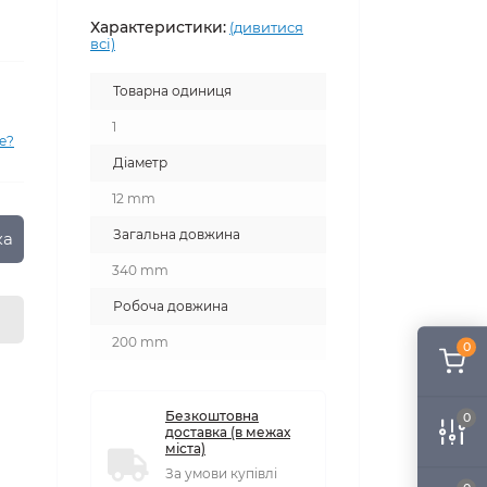
Характеристики:
(дивитися
всі)
Товарна одиниця
1
е?
Діаметр
12 mm
Загальна довжина
ка
340 mm
Робоча довжина
200 mm
0
Безкоштовна
0
доставка (в межах
міста)
За умови купівлі