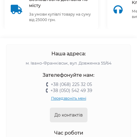
Кл
місту
Ме
За умови купівлі товару на суму
ви
від 25000 грн.
Наша адреса:
м. Івано-Франківськ, вул. Довженка 55/64
Зателефонуйте нам:
+38 (068) 225 32 05
+38 (050) 542 49 39
Передзвоніть мені
До контактів
Час роботи