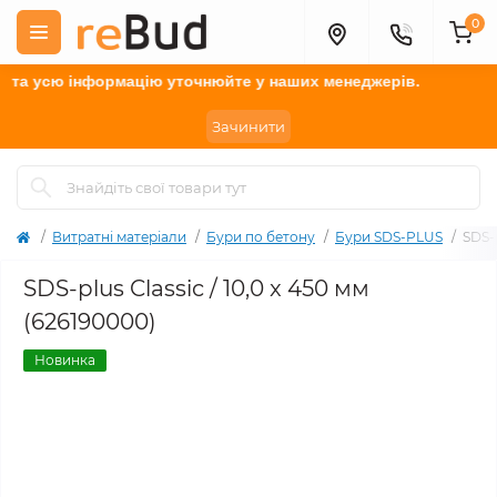
0
а усю інформацію у
точнюйте
у наших менеджерів.
Зачинити
Витратні матеріали
Бури по бетону
Бури SDS-PLUS
SDS-p
SDS-plus Classic / 10,0 x 450 мм
(626190000)
Новинка