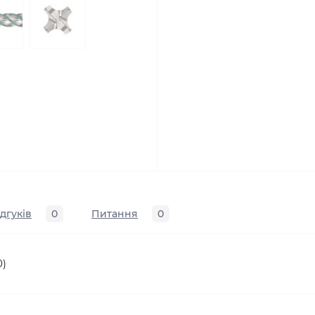
ідгуків
0
Питання
0
0)