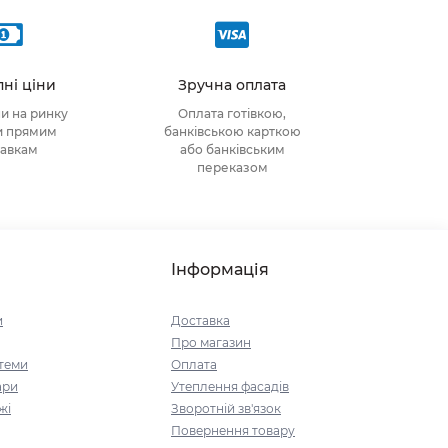
ні ціни
Зручна оплата
ни на ринку
Оплата готівкою,
и прямим
банківською карткою
тавкам
або банківським
переказом
Інформація
и
Доставка
Про магазин
стеми
Оплата
ари
Утеплення фасадів
жі
Зворотній зв'язок
Повернення товару