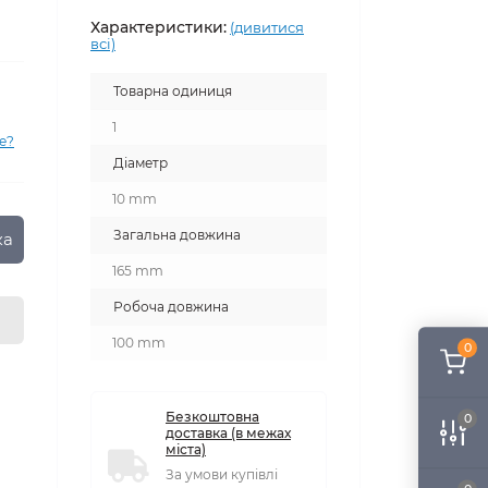
Характеристики:
(дивитися
всі)
Товарна одиниця
1
е?
Діаметр
10 mm
Загальна довжина
ка
165 mm
Робоча довжина
100 mm
0
Безкоштовна
0
доставка (в межах
міста)
За умови купівлі