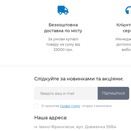
Безкоштовна
Клієн
доставка по місту
сер
За умови купівлі
Менедже
товару на суму від
допомож
25000 грн.
виб
Слідкуйте за новинками та акціями:
Підпишіться
Я прочитав
Умови угоди
і згоден з вимогами
Наша адреса:
м. Івано-Франківськ, вул. Довженка 55/64