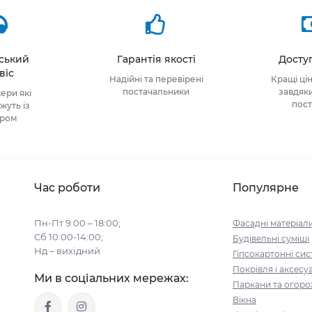
тський
Гарантія якості
Доступ
віс
Надійні та перевірені
Кращі ці
постачальники
завдяк
ри які
пос
уть із
ором
Час роботи
Популярне
Пн-Пт 9:00 – 18:00;
Фасадні матеріал
Сб 10:00-14:00;
Будівельні cуміші
Нд – вихідний
Гіпсокартонні си
Покрівля і аксесу
Ми в соціальних мережах:
Паркани та огоро
Вікна