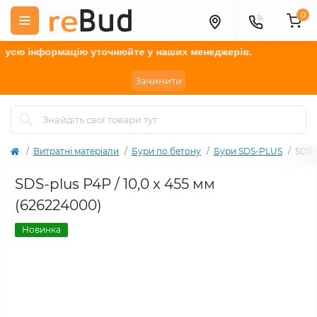
0
сю інформацію у
точнюйте
у наших менеджерів.
Зачинити
Витратні матеріали
Бури по бетону
Бури SDS-PLUS
SDS-
SDS-plus P4P / 10,0 x 455 мм
(626224000)
Новинка