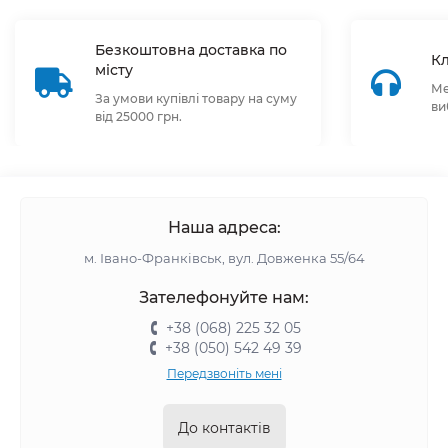
Безкоштовна доставка по
Кл
місту
Ме
За умови купівлі товару на суму
ви
від 25000 грн.
Наша адреса:
м. Івано-Франківськ, вул. Довженка 55/64
Зателефонуйте нам:
+38 (068) 225 32 05
+38 (050) 542 49 39
Передзвоніть мені
До контактів