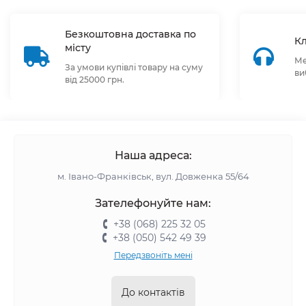
Безкоштовна доставка по
Кл
місту
Ме
За умови купівлі товару на суму
ви
від 25000 грн.
Наша адреса:
м. Івано-Франківськ, вул. Довженка 55/64
Зателефонуйте нам:
+38 (068) 225 32 05
+38 (050) 542 49 39
Передзвоніть мені
До контактів