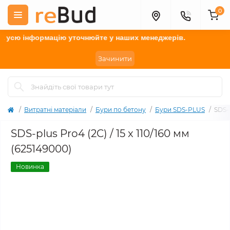
0
усю інформацію у
точнюйте
у наших менеджерів.
Зачинити
Витратні матеріали
Бури по бетону
Бури SDS-PLUS
SDS-p
SDS-plus Pro4 (2C) / 15 x 110/160 мм
(625149000)
Новинка