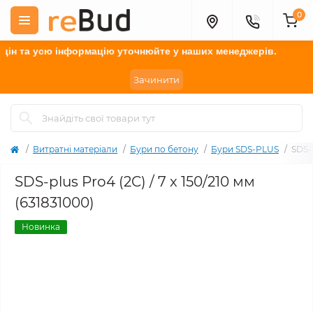
0
 та усю інформацію у
точнюйте
у наших менеджерів.
Зачинити
Витратні матеріали
Бури по бетону
Бури SDS-PLUS
SDS-p
SDS-plus Pro4 (2C) / 7 x 150/210 мм
(631831000)
Новинка