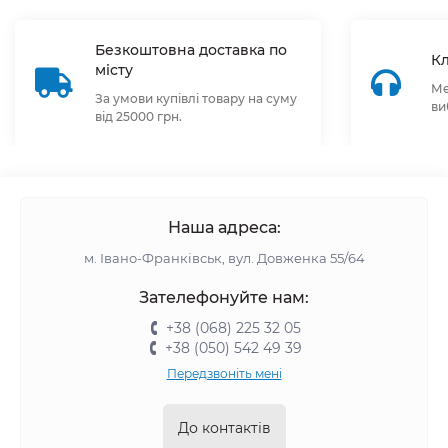
Безкоштовна доставка по
Кл
місту
Ме
За умови купівлі товару на суму
ви
від 25000 грн.
Наша адреса:
м. Івано-Франківськ, вул. Довженка 55/64
Зателефонуйте нам:
+38 (068) 225 32 05
+38 (050) 542 49 39
Передзвоніть мені
До контактів