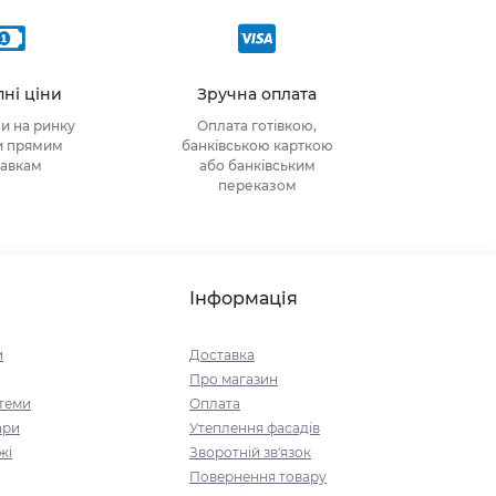
ні ціни
Зручна оплата
ни на ринку
Оплата готівкою,
и прямим
банківською карткою
тавкам
або банківським
переказом
Інформація
и
Доставка
Про магазин
стеми
Оплата
ари
Утеплення фасадів
жі
Зворотній зв'язок
Повернення товару