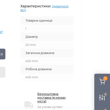
Характеристики:
(дивитися
всі)
Товарна одиниця
1
е?
Діаметр
20 mm
Загальна довжина
ка
450 mm
Робоча довжина
400 mm
0
Безкоштовна
0
доставка (в межах
міста)
За умови купівлі