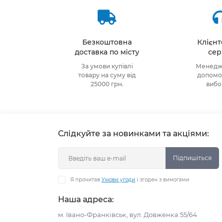
Безкоштовна
Клієн
доставка по місту
сер
За умови купівлі
Менедже
товару на суму від
допомож
25000 грн.
виб
Слідкуйте за новинками та акціями:
Підпишіться
Я прочитав
Умови угоди
і згоден з вимогами
Наша адреса:
м. Івано-Франківськ, вул. Довженка 55/64