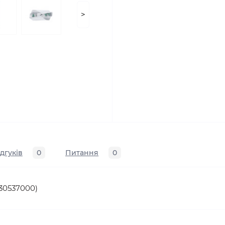
>
ідгуків
0
Питання
0
630537000)