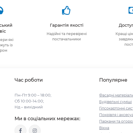
тський
Гарантія якості
Доступ
віс
Надійні та перевірені
Кращі ці
постачальники
завдяк
ри які
пос
уть із
ором
Час роботи
Популярне
Пн-Пт 9:00 – 18:00;
Фасадні матеріал
Сб 10:00-14:00;
Будівельні cуміші
Нд – вихідний
Гіпсокартонні си
Покрівля і аксесу
Ми в соціальних мережах:
Паркани та огоро
Вікна