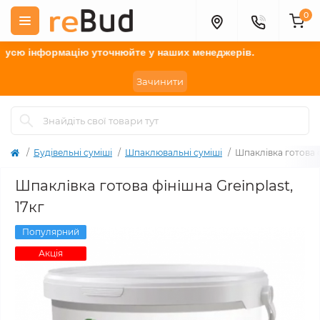
0
 інформацію у
точнюйте
у наших менеджерів.
Зачинити
Будівельні cуміші
Шпаклювальні суміші
Шпаклівка готова ф
Шпаклівка готова фінішна Greinplast,
17кг
Популярний
Акція