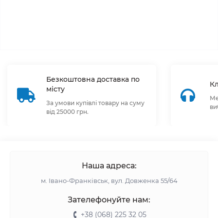
Безкоштовна доставка по
Кл
місту
Ме
За умови купівлі товару на суму
ви
від 25000 грн.
Наша адреса:
м. Івано-Франківськ, вул. Довженка 55/64
Зателефонуйте нам:
+38 (068) 225 32 05