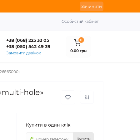
Зачинити
Особистий кабінет
+38 (068) 225 32 05
0
+38 (050) 542 49 39
0.00 грн
Замовити дзвінок
626863000)
multi-hole»
Купити в один клік
Купити