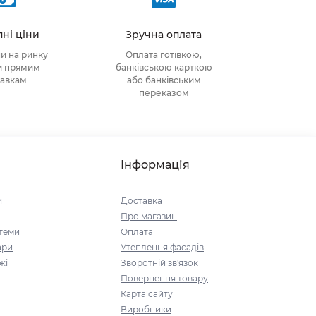
ні ціни
Зручна оплата
ни на ринку
Оплата готівкою,
и прямим
банківською карткою
тавкам
або банківським
переказом
Інформація
и
Доставка
Про магазин
стеми
Оплата
ари
Утеплення фасадів
жі
Зворотній зв'язок
Повернення товару
Карта сайту
Виробники