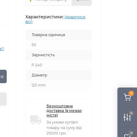
Характеристики:
(дивитися
всі)
Товарна одиниця
50
е?
Зернистість
P 240
Діаметр
ка
125 mm
0
Безкоштовна
доставка (в межах
0
міста)
За умови купівлі
товару на суму від
0
25000 грн.