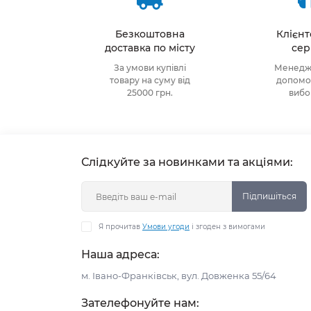
Безкоштовна
Клієн
доставка по місту
сер
За умови купівлі
Менедже
товару на суму від
допомож
25000 грн.
виб
Слідкуйте за новинками та акціями:
Підпишіться
Я прочитав
Умови угоди
і згоден з вимогами
Наша адреса:
м. Івано-Франківськ, вул. Довженка 55/64
Зателефонуйте нам: