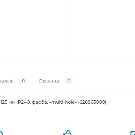
ідгуків
0
Питання
0
25 мм, P240, фарба, «multi-hole» (626863000)