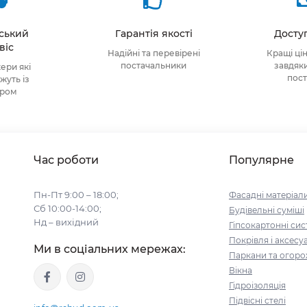
тський
Гарантія якості
Доступ
віс
Надійні та перевірені
Кращі ці
постачальники
завдяк
ри які
пос
уть із
ором
Час роботи
Популярне
Пн-Пт 9:00 – 18:00;
Фасадні матеріал
Сб 10:00-14:00;
Будівельні cуміші
Нд – вихідний
Гіпсокартонні си
Покрівля і аксесу
Ми в соціальних мережах:
Паркани та огоро
Вікна
Гідроізоляція
Підвісні стелі